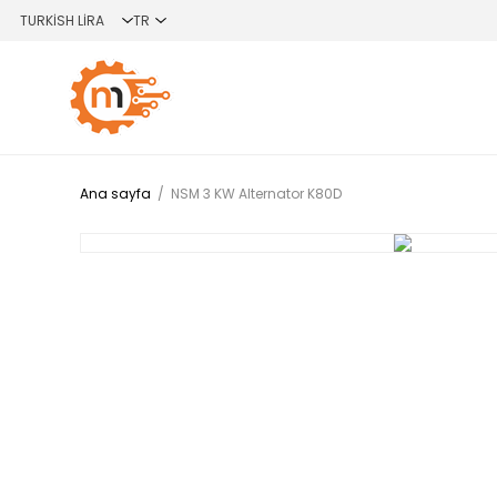
Ana sayfa
/
NSM 3 KW Alternator K80D