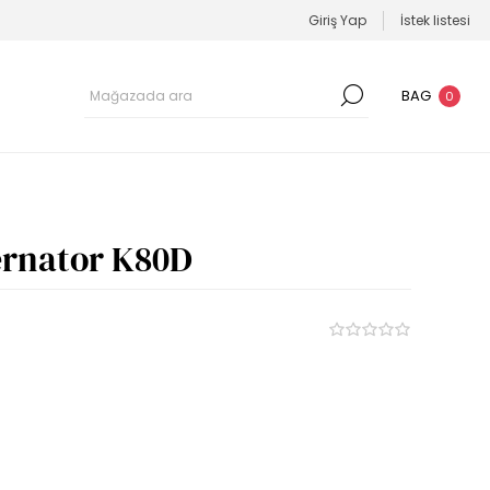
Giriş Yap
İstek listesi
BAG
0
ernator K80D