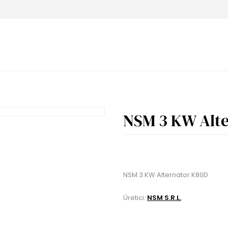
NSM 3 KW Alt
NSM 3 KW Alternator K80D
Üretici:
NSM S.R.L.